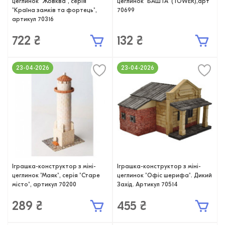
цеглинок "Жовква", серія
цеглинок "БАШТА" (TOWER),арт
"Країна замків та фортець",
70699
артикул 70316
722 ₴
132 ₴
23-04-2026
23-04-2026
Іграшка-конструктор з міні-
Іграшка-конструктор з міні-
цеглинок "Маяк", серія "Старе
цеглинок "Офіс шерифа". Дикий
місто", артикул 70200
Захід. Артикул 70514
289 ₴
455 ₴