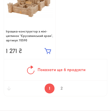
Іграшка-конструктор з міні-
цеглинок "Єрусалимський храм",
артикул 70590
1 271 ₴
Показати ще 6 продукти
1
2