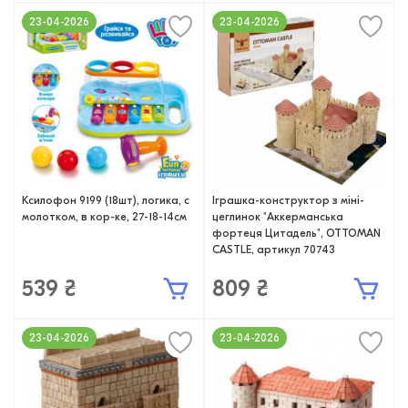
23-04-2026
23-04-2026
Ксилофон 9199 (18шт), логика, с
Іграшка-конструктор з міні-
молотком, в кор-ке, 27-18-14см
цеглинок "Аккерманська
фортеця Цитадель", OTTOMAN
CASTLE, артикул 70743
539 ₴
809 ₴
23-04-2026
23-04-2026