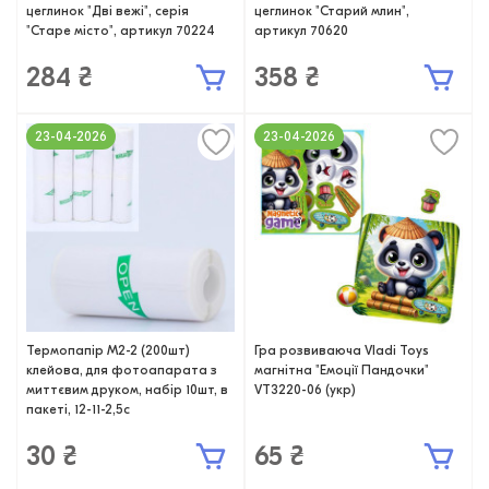
цеглинок "Дві вежі", серія
цеглинок "Старий млин",
"Старе місто", артикул 70224
артикул 70620
284 ₴
358 ₴
23-04-2026
23-04-2026
Термопапір M2-2 (200шт)
Гра розвиваюча Vladi Toys
клейова, для фотоапарата з
магнітна "Емоції Пандочки"
миттєвим друком, набір 10шт, в
VT3220-06 (укр)
пакеті, 12-11-2,5с
30 ₴
65 ₴