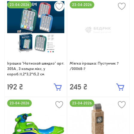
23-04-2026
23-04-2026
Іграшка "Натискай швидко" арт.
М'ягка іграшка: Пустунчик 7
305A , 3 кольри мікс, у
/00068-7
короб.11,2*3,2*15,2 см
192 ₴
245 ₴
23-04-2026
23-04-2026