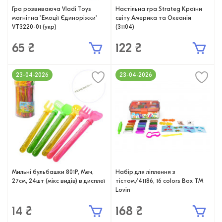
Гра розвиваюча Vladi Toys
Настільна гра Strateg Країни
магнітна "Емоції Єдиноріжки"
світу Америка та Океанія
VT3220-01 (укр)
(31104)
65 ₴
122 ₴
23-04-2026
23-04-2026
Мильні бульбашки 801P, Меч,
Набір для ліплення з
27см, 24шт (мікс видів) в дисплеї
тістом/41186, 16 colors Box ТМ
Lovin
14 ₴
168 ₴