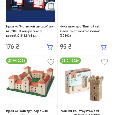
Іграшка "Натискай швидко" арт.
Настільна гра "Вивчай світ.
ME-200 , 3 кольри мікс, у
Овочі" українською мовою
короб.10,8*8,8*14 см
(30803)
176 ₴
95 ₴
23-04-2026
23-04-2026
Іграшка-конструктор з міні-
Іграшка-конструктор з міні-