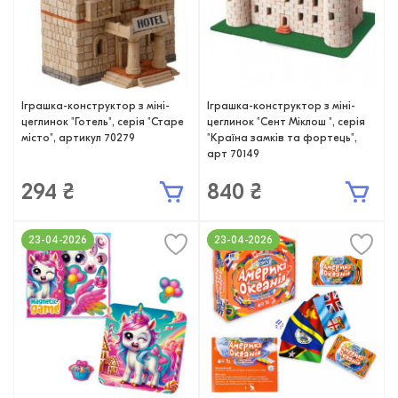
Іграшка-конструктор з міні-
Іграшка-конструктор з міні-
цеглинок "Готель", серія "Старе
цеглинок "Сент Міклош ", серія
місто", артикул 70279
"Країна замків та фортець",
арт 70149
294 ₴
840 ₴
23-04-2026
23-04-2026