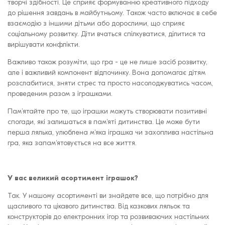
творчі здібності. Це сприяє формуванню креативного підходу
до рішення завдань в майбутньому. Також часто включає в себе
взаємодію з іншими дітьми або дорослими, що сприяє
соціальному розвитку. Діти вчаться спілкуватися, ділитися та
вирішувати конфлікти.
Важливо також розуміти, що гра - це не лише засіб розвитку,
але і важливий компонент відпочинку. Вона допомагає дітям
розслабитися, зняти стрес та просто насолоджуватись часом,
проведеним разом з іграшками.
Пам’ятайте про те, що іграшки можуть створювати позитивні
спогади, які залишаться в пам'яті дитинства. Це може бути
перша лялька, улюблена м'яка іграшка чи захоплива настільна
гра, яка запам'ятовується на все життя.
У вас великий асортимент іграшок?
Так. У нашому асортименті ви знайдете все, що потрібно для
щасливого та цікавого дитинства. Від казкових ляльок та
конструкторів до електронних ігор та розвиваючих настільних