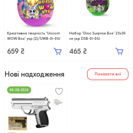
Креативна творчість "Unicorn
Набор "Dino Surprise Box" 23x30
WOW Box" укр (2)/UWB-01-01U
см укр DSB-01-01U
659 ₴
465 ₴
Нові надходження
Показати всі
08-08-2026