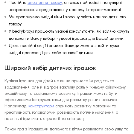
Постійне
оновлення товару
, а також найновіші і популярні
напрацювання представлені у нашому інтернет-магазині
Ми пропонуємо вигідні ціни і хорошу якість нашого дитячого
товару.
У bedryk-toys працюють уважні консультанти, які всіляко хочуть
допомогти Вам у виборі чудової іграшки для Вашої дитини.
Діють постійні акції і знижки. Завжди можна знайти дуже
вигідні пропозиції для себе та своєї дитини
Широкий вибір дитячих іграшок
Купівля іграшок для дітей не лише принесе їм радість та
задоволення, але й відіграє важливу роль у їхньому фізичному,
емоційному та соціальному розвитку. Іграшки можуть бути
ефективними інструментами для розвитку різних навичок.
Наприклад,
конструктори
сприяють розвитку моторики та
креативності, головоломки розвивають логічне мислення, а
настільні ігри вчать стратегії та співпраці.
Також гра з іграшками допомагає дітям розвивати свою уяву та