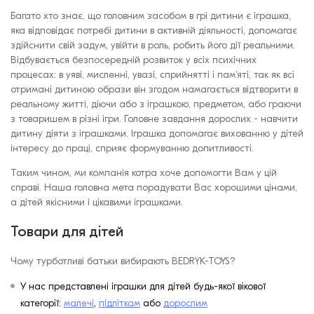
Багато хто знає, що головним засобом в грі дитини є іграшка,
яка відповідає потребі дитини в активній діяльності, допомагає
здійснити свій задум, увійти в роль, робить його дії реальними.
Відбувається безпосередній розвиток у всіх психічних
процесах: в уяві, мисленні, увазі, сприйнятті і пам'яті, так як всі
отримані дитиною образи він згодом намагається відтворити в
реальному житті, діючи або з іграшкою, предметом, або граючи
з товаришем в різні ігри. Головне завдання дорослих - навчити
дитину діяти з іграшками. Іграшка допомагає вихованню у дітей
інтересу до праці, сприяє формуванню допитливості.
Таким чином, ми компанія котра хоче допомогти Вам у цій
справі. Наша головна мета порадувати Вас хорошими цінами,
а дітей якісними і цікавими іграшками.
Товари для дітей
Чому турботливі батьки вибирають BEDRYK-TOYS?
У нас представлені іграшки для дітей будь-якої вікової
категорії:
малечі
,
підліткам
або
дорослим