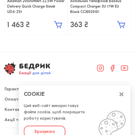
Adaman 20000MAH 22,5W Power
мобільних телефонів Baseus
Delivery Quick Charge білий
Compact Charger 3U 17W EU
UD4-Z01
Black CCXJ020101
1 463 ₴
363 ₴
Гарантія
COOKIE
Оплата та доставка
+38 (098) 300-50-52
Цей веб-сайт використовує
Контакти
файли cookie, щоб покращити
Передзвоніть мені
роботу користувачів.
Акції та знижки
Зрозуміло