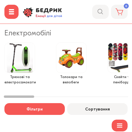
0
Електромобілі
Трюкові та
Толокари та
Скейти та
електросамокати
велобеги
пеніборди
Фільтри
Сортування