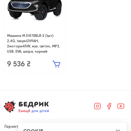
Машина M 5107EBLR-2 (1шт)
2,4G, 1акум12V9AH,
2мотори45W, муз, світло, MP3,
USB, EVA, шкіра, чорний
9 536 ₴
Гарантія