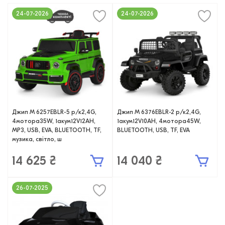
24-07-2026
24-07-2026
Джип M 6257EBLR-5 р/к2,4G,
Джип M 6376EBLR-2 р/к2,4G,
4мотора35W, 1акум12V12AH,
1акум12V10AH, 4мотора45W,
MP3, USB, EVA, BLUETOOTH, TF,
BLUETOOTH, USB, TF, EVA
музика, світло, ш
14 625 ₴
14 040 ₴
26-07-2025