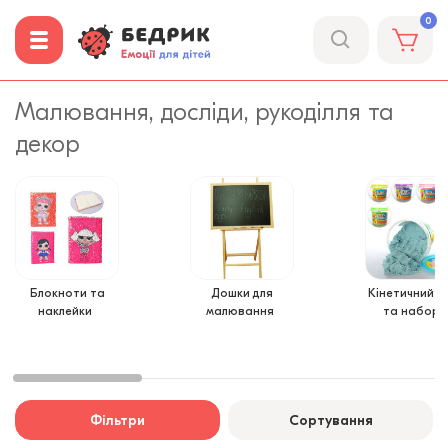
0
Малювання, досліди, рукоділля та
декор
Блокноти та
Дошки для
Кінетичний п
наклейки
малювання
та набори
Фільтри
Сортування