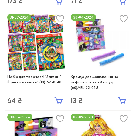
173 ₴
71 ₴
31-07-2024
30-04-2024
Набір для творчості "Santart"
Крейда для малювання на
Фреска из песка" (10), SA-01-01
асфальті тонка 8 шт укр
(60)MEL-02-02U
64 ₴
13 ₴
30-04-2024
05-09-2023