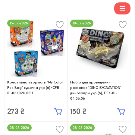
15-07-2026
10-07-2026
Креативна творчість "My Color
Набір для проведення
Pet-Bag" сумочка укр (6)/CPB-
розкопок "DINO EXCAVATION"
01-01U,02U,03U
динозаври укр.(6), DEX-01-
04,05,06
273 ₴
150 ₴
08-05-2026
08-05-2026