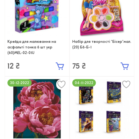
Крейда для малювання на
Набір для творчості "Бісер"мал.
асфальті тонка 6 шт укр
(20) Б6-Б-1
(60)MEL-02-01U
12 ₴
75 ₴
30-12-2022
04-11-2022