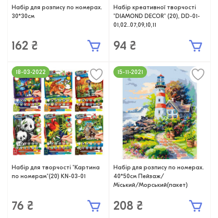
Набір для розпису по номерах.
Набір креативної творчості
30*30см
"DIAMOND DECOR" (20), DD-01-
01,02..07,09,10,11
162 ₴
94 ₴
18-03-2022
15-11-2021
Набір для творчості "Картина
Набір для розпису по номерах.
по номерам"(20) KN-03-01
40*50см Пейзаж/
Міський/Mорський(пакет)
76 ₴
208 ₴