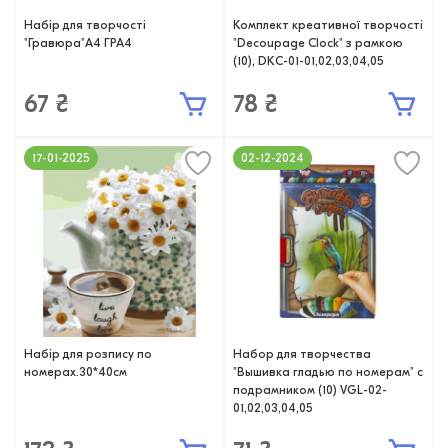
Набір для творчості
Комплект креативної творчості
"Гравюра"А4 ГРА4
"Decoupage Clock" з рамкою
(10), DKС-01-01,02,03,04,05
67 ₴
78 ₴
17-01-2025
02-12-2024
Набір для розпису по
Набор для творчества
номерах.30*40см
"Вышивка гладью по номерам" с
подрамником (10) VGL-02-
01,02,03,04,05