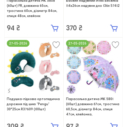
Парасолька дитяча MK 5808
Басейн надувний Intex Веселка
(60шт) FR, довжина 65см,
114x26см надувне дно 136л 57412
тростина 60см, діаметр 84см,
спиця 48см, клейонк
94 ₴
370 ₴
27-05-2026
27-05-2026
Подушка-підкова ортопедична
Парасолька дитяча MK 5801
дорожня під шию "Pengu"
(60шт) довжина 67см, тростина
30*25см R37609 (100шт)
60,5см, діаметр 84см, спиця
47см, клейонка,
309 ₴
97 ₴