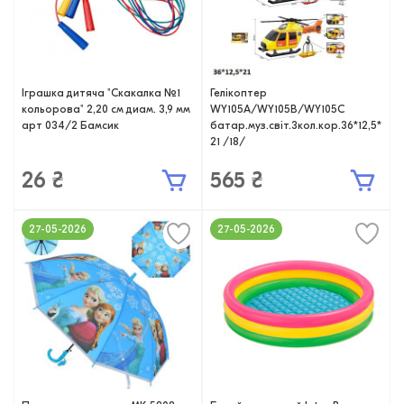
Іграшка дитяча "Скакалка №1
Гелікоптер
кольорова" 2,20 см диам. 3,9 мм
WY105A/WY105B/WY105C
арт 034/2 Бамсик
батар.муз.світ.3кол.кор.36*12,5*
21 /18/
26 ₴
565 ₴
27-05-2026
27-05-2026