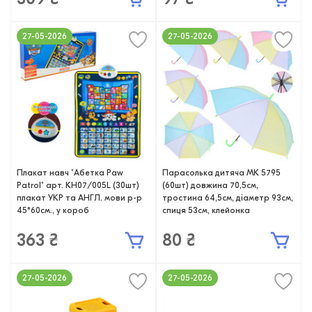
27-05-2026
27-05-2026
Плакат навч "Абетка Paw
Парасолька дитяча MK 5795
Patrol" арт. KH07/005L (30шт)
(60шт) довжина 70,5см,
плакат УКР та АНГЛ. мови р-р
тростина 64,5см, діаметр 93см,
45*60см., у короб
спиця 53см, клейонка
363 ₴
80 ₴
27-05-2026
27-05-2026