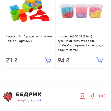
Іграшка "Набір для гри з піском
Іграшка MS 5059 (72шт)
ТехноК", арт.3373
гусенички, антистрес для
дрібної моторики, 3 кольори, у
відрі, 9-10-9см
211 ₴
94 ₴