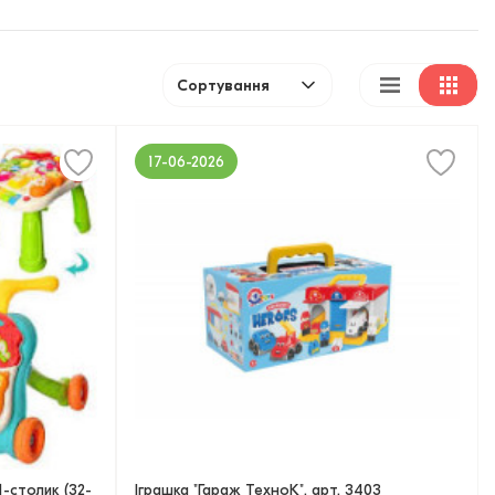
Сортування
17-06-2026
-столик (32-
Іграшка "Гараж ТехноК", арт. 3403