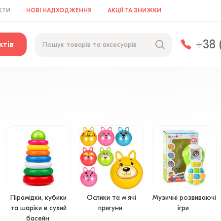
КТИ
НОВІ НАДХОДЖЕННЯ
АКЦІЇ ТА ЗНИЖКИ
+38 
ктів
Пірамідки, кубики
Ослики та м'ячі
Музичні розвиваючі
та шаріки в сухий
пригуни
ігри
басейн