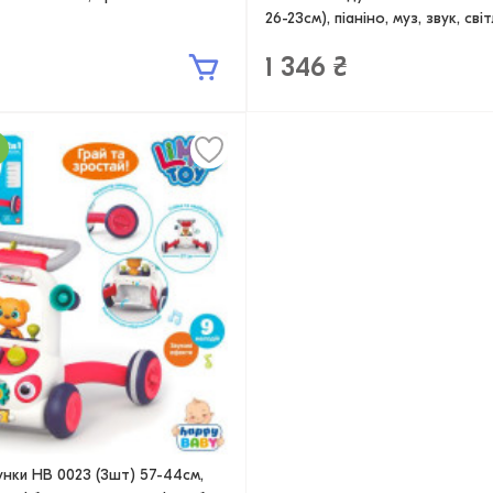
26-23см), піаніно, муз, звук, св
1 346 ₴
нки HB 0023 (3шт) 57-44см,