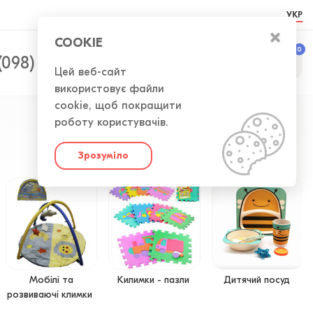
УКР
COOKIE
0
0
(098) 300-50-52
Цей веб-сайт
використовує файли
cookie, щоб покращити
роботу користувачів.
Зрозуміло
Мобілі та
Килимки - пазли
Дитячий посуд
розвиваючі климки