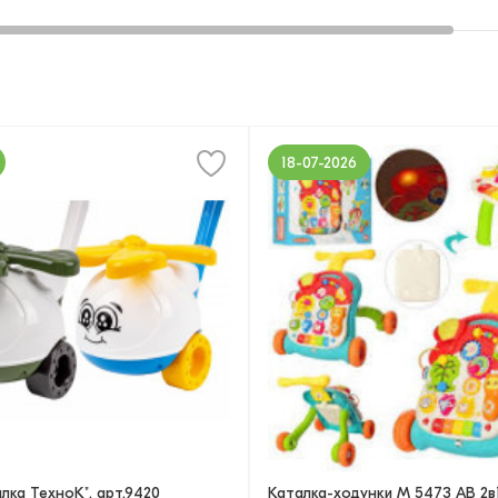
18-07-2026
алка ТехноК", арт.9420
Каталка-ходунки M 5473 AB 2в1