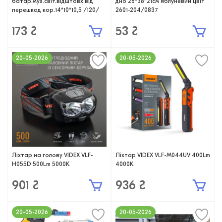
батар.муз.світ.відштовх.від
дно 26*38*21см яблуневий цвіт
перешкод кор.14*10*10,5 /120/
2601-204/0837
173 ₴
53 ₴
20-05-2026
20-05-2026
Ліхтар на голову VIDEX VLF-
Ліхтар VIDEX VLF-M044UV 400Lm
H055D 500Lm 5000K
4000K
901 ₴
936 ₴
20-05-2026
20-05-2026