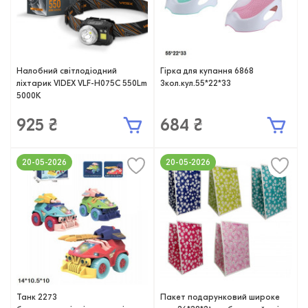
Налобний світлодіодний
Гірка для купання 6868
ліхтарик VIDEX VLF-H075C 550Lm
3кол.кул.55*22*33
5000K
925 ₴
684 ₴
20-05-2026
20-05-2026
Танк 2273
Пакет подарунковий широке