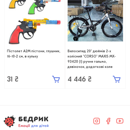
Пістолет A2M пістони, глушник,
Велосипед 20" дюймів 2-х
16-10-2 см, в кульку
колісний "CORSO" MAXIS MX-
93420 (1) ручне гальмо,
дзвіночок, додаткові коле
31 ₴
4 446 ₴