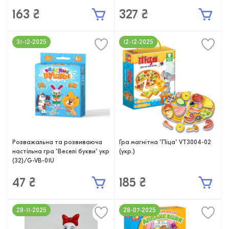
163 ₴
327 ₴
31-12-2025
12-12-2025
Розважальна та розвиваюча
Гра магнітна "Піца" VT3004-02
настільна гра "Веселі букви" укр
(укр.)
(32)/G-VB-01U
47 ₴
185 ₴
28-11-2025
28-07-2025