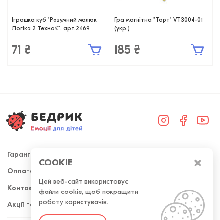
Іграшка куб "Розумний малюк
Гра магнітна "Торт" VT3004-01
Логіка 2 ТехноК", арт.2469
(укр.)
71 ₴
185 ₴
Гарантія
COOKIE
Оплата та доставка
+38 (098) 300-50-52
Цей веб-сайт використовує
Контакти
файли cookie, щоб покращити
Передзвоніть мені
роботу користувачів.
Акції та знижки