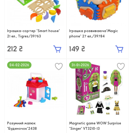
Іграшка-сортер "Smart house"
Іграшка розвиваюча"Magic
21 ел., Tigres/39763
phone" 27 ел,/39784
212 ₴
149 ₴
04-02-2026
31-01-2026
Розумний малюк
Magnetic game WOW Surprise
"Будиночок"2438
"Singer" VT3210-13