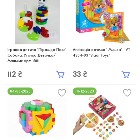
Іграшка дитяча "Піраміда Пазл"
Аплікація з очима " Мишка" - VT
Собака. Уточка Девочка/
4304-03 "Vladi Toys"
Мальчик арт. 1801
112 ₴
33 ₴
04-06-2025
14-12-2023