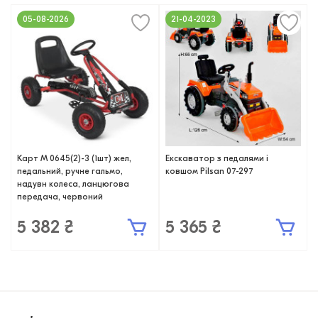
05-08-2026
21-04-2023
Карт M 0645(2)-3 (1шт) жел,
Екскаватор з педалями і
педальний, ручне гальмо,
ковшом Pilsan 07-297
надувн колеса, ланцюгова
передача, червоний
5 382 ₴
5 365 ₴