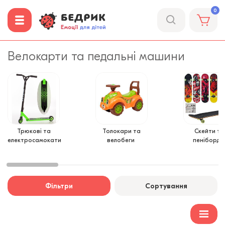
0
Велокарти та педальні машини
Трюкові та
Толокари та
Скейти та
електросамокати
велобеги
пеніборди
Фільтри
Сортування