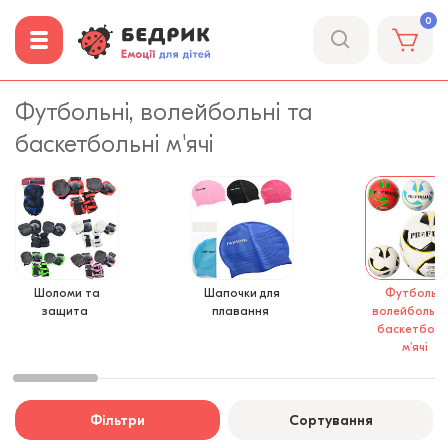
0
Футбольні, волейбольні та
баскетбольні м'ячі
Шоломи та
Шапочки для
Футбольні
защита
плавання
волейбольні
баскетболь
м'ячі
Фільтри
Сортування