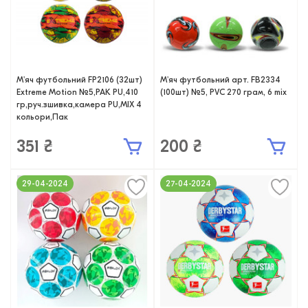
М'яч футбольний FP2106 (32шт)
М'яч футбольний арт. FB2334
Extreme Motion №5,PAK PU,410
(100шт) №5, PVC 270 грам, 6 mix
гр,руч.зшивка,камера PU,MIX 4
кольори,Пак
351 ₴
200 ₴
29-04-2024
27-04-2024