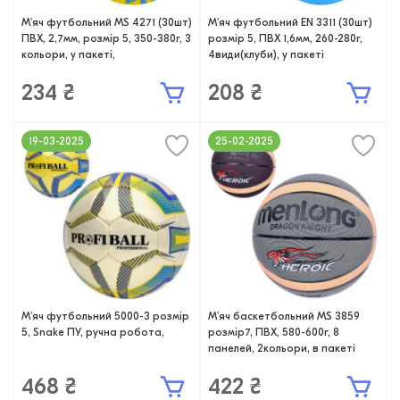
М'яч футбольний MS 4271 (30шт)
М'яч футбольний EN 3311 (30шт)
ПВХ, 2,7мм, розмір 5, 350-380г, 3
розмір 5, ПВХ 1,6мм, 260-280г,
кольори, у пакеті,
4види(клуби), у пакеті
234 ₴
208 ₴
19-03-2025
25-02-2025
М'яч футбольний 5000-3 розмір
М'яч баскетбольний MS 3859
5, Snake ПУ, ручна робота,
розмір7, ПВХ, 580-600г, 8
панелей, 2кольори, в пакеті
468 ₴
422 ₴