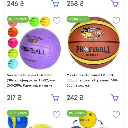
246 ₴
258 ₴
01-06-2026
27-04-2026
Мяч волейбольный EN 3283
Мяч баскетбольный EV 8801-1
(30шт) офиц.разм, ПВХ2,5мм,
(30шт) 12панелей, резина, 580-
260-280г, 9цветов, в кульке
600г, в кор-ке
217 ₴
242 ₴
16-03-2026
19-11-2025