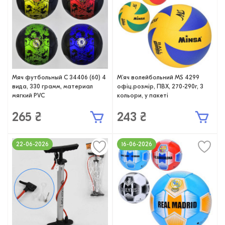
Мяч футбольный С 34406 (60) 4
М'яч волейбольний MS 4299
вида, 330 грамм, материал
офіц.розмір, ПВХ, 270-290г, 3
мягкий PVC
кольори, у пакеті
265 ₴
243 ₴
22-06-2026
16-06-2026