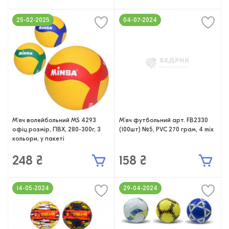
25-02-2025
04-07-2024
М'яч волейбольний MS 4293
М'яч футбольний арт. FB2330
офіц.розмір, ПВХ, 280-300г, 3
(100шт) №5, PVC 270 грам, 4 mix
кольори, у пакеті
248 ₴
158 ₴
14-05-2024
29-04-2024