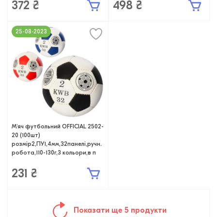
372 ₴
498 ₴
25-08-2023
М'яч футбольний OFFICIAL 2502-
20 (100шт)
розмір2,ПУ1,4мм,32панелі,ручн.
робота,110-130г,3 кольори,в п
231 ₴
Показати ще 5 продукти