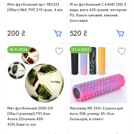
М'яч футбольний арт. FB2333
М`яч футбольний C 64687 (30) 3
(100шт) №5, PVC 270 грам, 4 mix
види, вага 420 грамів, матеріал
PU, балон гумовий, клеєний,
(поставля
200 ₴
520 ₴
18-01-2024
27-11-2023
Мяч футбольный 2500-210
Масажер MS 3341-3 рулон для
(30шт) размер5,ПУ1,4мм,
йоги, EVA, розмір 45-12см,
4слоя,32панели,400-
5кольорів, в пакеті
420г,3цвета, кул