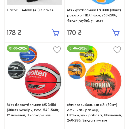
Насос С 44608 (40) в пакеті
М'яч футбольний EN 3310 (30шт)
розмір 5, ПВХ 1,6мм, 260-280г,
4види(клуби), у пакеті
178 ₴
170 ₴
01-06-2026
01-06-2026
М'яч баскетбольний MS 3456
Мяч волейбольный 1121 (30шт)
(30шт) розмір7, гума, 540-560г,
официаль.размер,
12 панелей, 3 кольори, кул
ПУ,2мм,ручн.работа, 18панелей,
260-280г,3вида,в кульке