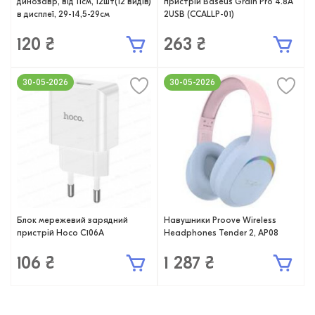
динозавр, від 11см, 12шт(12 видів)
пристрій Baseus Grain Pro 4.8A
в дисплеї, 29-14,5-29см
2USB (CCALLP-01)
120 ₴
263 ₴
30-05-2026
30-05-2026
Блок мережевий зарядний
Навушники Proove Wireless
пристрій Hoco C106A
Headphones Tender 2, AP08
106 ₴
1 287 ₴