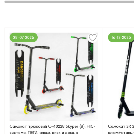
28-07-2026
16-12-2025
Самокат трюковий С-40228 Skyper (8), HIC-
Самокат SR 2
система, ПЕГИ, алюм. диск и дека, к
алюм+сталь,