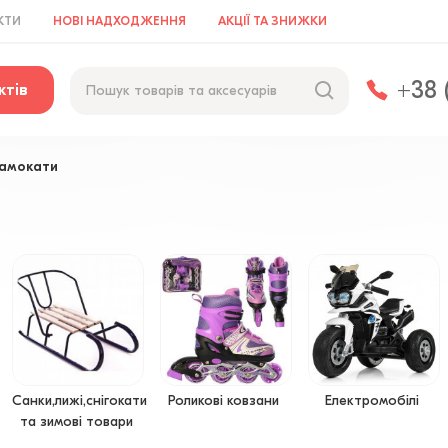
КТИ
НОВІ НАДХОДЖЕННЯ
АКЦІЇ ТА ЗНИЖКИ
+38 
ктів
самокати
Санки,лижі,снігокати
Роликові ковзани
Електромобілі
та зимові товари