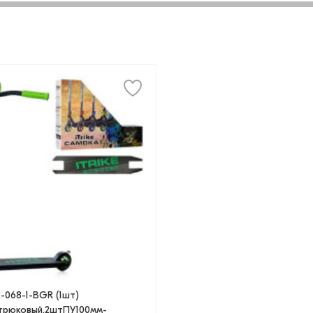
-068-1-BGR (1шт)
трюковый,2штПУ100мм-