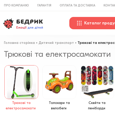
ПРО КОМПАНІЮ
ГАРАНТІЯ
ОПЛАТА ТА ДОСТАВКА
КОНТА
Каталог проду
Головна сторінка
Дитячий транспорт
Трюкові та електро
Трюкові та електросамокати
Трюкові та
Толокари та
Скейти та
електросамокати
велобеги
пеніборди