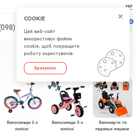
УКР
COOKIE
0
0
(098) 300-50-52
Цей веб-сайт
використовує файли
cookie, щоб покращити
роботу користувачів.
Зрозуміло
Велосипеди 2-х
Велосипеди 3-х
Велокарти та
колісні
колісні
педальні машини