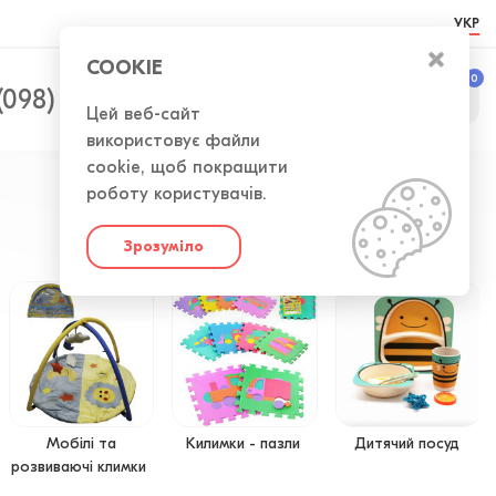
УКР
COOKIE
0
0
(098) 300-50-52
Цей веб-сайт
використовує файли
cookie, щоб покращити
роботу користувачів.
Зрозуміло
Мобілі та
Килимки - пазли
Дитячий посуд
розвиваючі климки