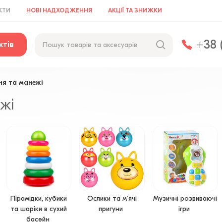
КТИ
НОВІ НАДХОДЖЕННЯ
АКЦІЇ ТА ЗНИЖКИ
+38 
ктів
ня та манежі
жі
Пірамідки, кубики
Ослики та м'ячі
Музичні розвиваючі
та шаріки в сухий
пригуни
ігри
басейн