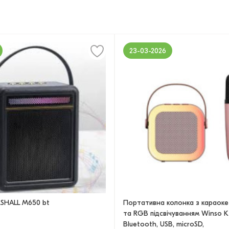
23-03-2026
SHALL M650 bt
Портативна колонка з караок
та RGB підсвічуванням Winso K
Bluetooth, USB, microSD,