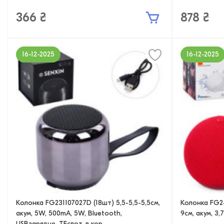
366 ₴
878 ₴
16-12-2025
16-12-2025
Колонка FG231107027D (18шт) 5,5-5,5-5,5см,
Колонка FG24
акум, 5W, 500mA, 5W, Bluetooth,
9см, акум, 3,
USBзарядне, TFслот, в кор