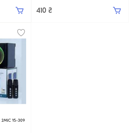
410 ₴
 2MIC YS-309