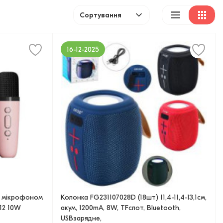
Сортування
16-12-2025
е мікрофоном
Колонка FG231107028D (18шт) 11,4-11,4-13,1см,
12 10W
акум, 1200mA, 8W, TFслот, Bluetooth,
USBзарядне,