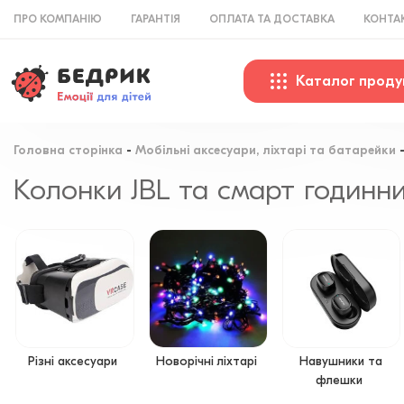
ПРО КОМПАНІЮ
ГАРАНТІЯ
ОПЛАТА ТА ДОСТАВКА
КОНТА
Каталог проду
Головна сторінка
Мобільні аксесуари, ліхтарі та батарейки
Колонки JBL та смарт годинн
Різні аксесуари
Новорічні ліхтарі
Навушники та
флешки