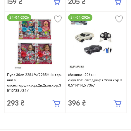
159 ₴
205 ₴
24-04-2026
24-04-2026
Пупс 30см 2284M/2285H1 інтер-
Машина 12061-11
ний з
акум.USB.світ.дрифт.2кол.кор.3
аксес.горщик.муз.2в.2кол.кор.3
0,5*14*14,5 /36/
5*10*28 /24/
293 ₴
396 ₴