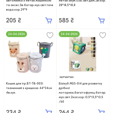
автомийка з метал.машинкою
метал.акум.USB.світ.дим.2в.кор.
та аксес.3в.батар.муз.світ.тече
28*18,5*18,8
вода.кор.29*9
205 ₴
585 ₴
24-04-2026
24-04-2026
Кошик для ігр.BT-TB-0031
Бізікуб MSS-014 для розвитку
тканинний з кришкою 44*34см
дрібної
4в.кул.
моторики,багатофункц.батар.
муз.світ.2кол.кор.13,5*13,5*13,5
/60
234 ₴
264 ₴