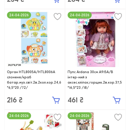
24-04-2026
24-04-2026
Орган HTL8005A/HTL8006A
Пупс Ardana 30см A915A/B
слоненя/краб
інтер-ний з
батар.муз.світ.2в.2кол.кор.24,6
аксес.кліпає,горщик.2в.кор.37,5
*6,5*20 /72/
*16,5*23 /18/
216 ₴
461 ₴
24-04-2026
24-04-2026