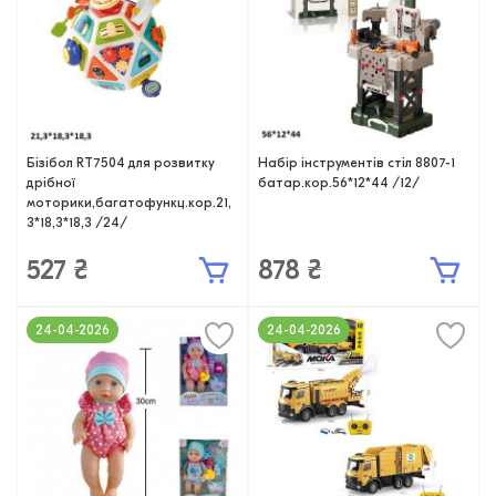
Бізібол RT7504 для розвитку
Набір інструментів стіл 8807-1
дрібної
батар.кор.56*12*44 /12/
моторики,багатофункц.кор.21,
3*18,3*18,3 /24/
527 ₴
878 ₴
24-04-2026
24-04-2026