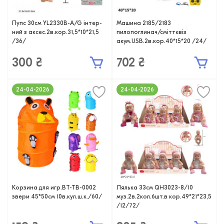
Пупс 30см YL2330B-A/G інтер-
Машина 2185/2183
ний з аксес.2в.кор.31,5*10*21,5
пилопоглинач/сміттєвіз
/36/
акум.USB.2в.кор.40*15*20 /24/
300 ₴
702 ₴
24-04-2026
24-04-2026
Корзина для игр.BT-TB-0002
Лялька 33см QH3023-8/10
звери 45*50см 10в.кул.ш.к./60/
муз.2в.2кол.6шт.в кор.49*21*23,5
/12/72/