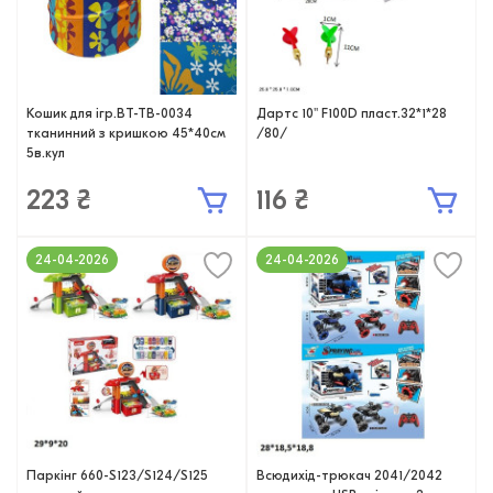
Кошик для ігр.BT-TB-0034
Дартс 10'' F100D пласт.32*1*28
тканинний з кришкою 45*40см
/80/
5в.кул
223 ₴
116 ₴
24-04-2026
24-04-2026
Паркінг 660-S123/S124/S125
Всюдихід-трюкач 2041/2042