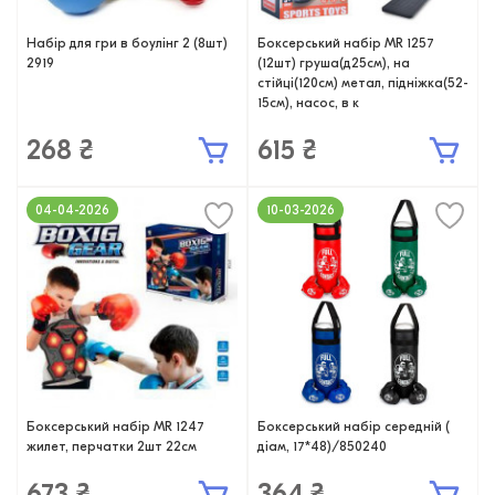
Набір для гри в боулінг 2 (8шт)
Боксерський набір MR 1257
2919
(12шт) груша(д25см), на
стійці(120см) метал, підніжка(52-
15см), насос, в к
268 ₴
615 ₴
04-04-2026
10-03-2026
Боксерський набір MR 1247
Боксерський набір середній (
жилет, перчатки 2шт 22см
діам, 17*48)/850240
673 ₴
364 ₴