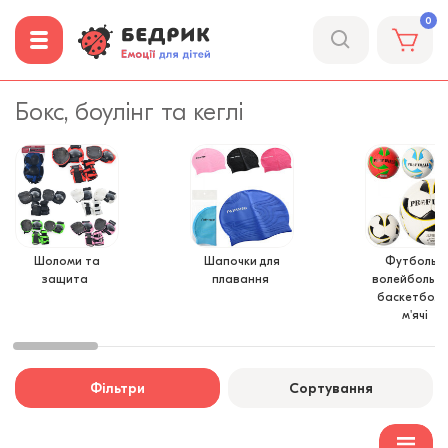
0
Бокс, боулінг та кеглі
Шоломи та
Шапочки для
Футбольні
защита
плавання
волейбольні
баскетболь
м'ячі
Фільтри
Сортування