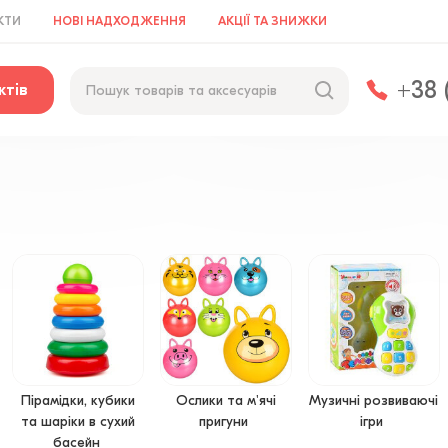
КТИ
НОВІ НАДХОДЖЕННЯ
АКЦІЇ ТА ЗНИЖКИ
+38 
ктів
Пірамідки, кубики
Ослики та м'ячі
Музичні розвиваючі
та шаріки в сухий
пригуни
ігри
басейн