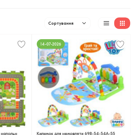
Сортування
14-07-2026
 напольн
Килимок для немовляти 698-54-54А-55