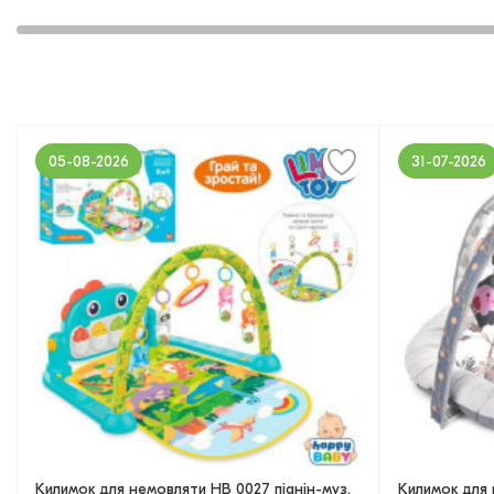
05-08-2026
31-07-2026
Килимок для немовляти HB 0027 піанін-муз,
Килимок для 