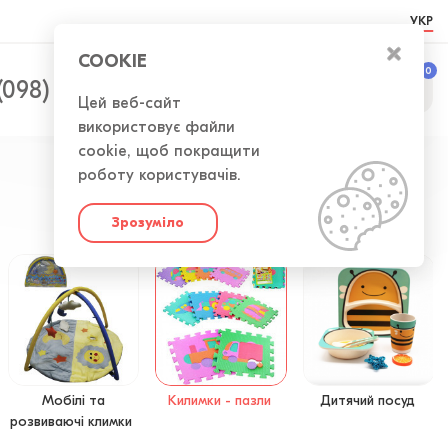
УКР
COOKIE
0
0
(098) 300-50-52
Цей веб-сайт
використовує файли
cookie, щоб покращити
роботу користувачів.
Зрозуміло
Мобілі та
Килимки - пазли
Дитячий посуд
розвиваючі климки