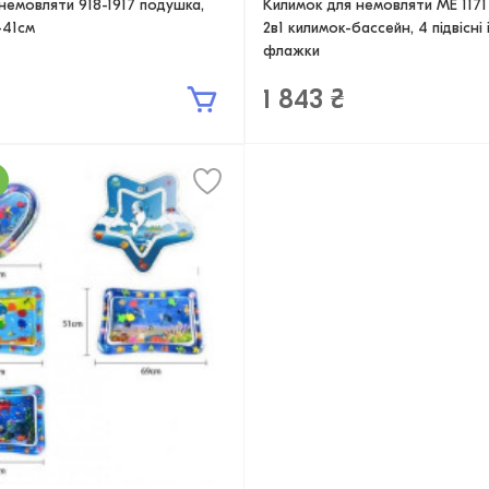
немовляти 918-1917 подушка,
Килимок для немовляти ME 1171
-41см
2в1 килимок-бассейн, 4 підвісні 
флажки
1 843 ₴