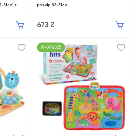
1-31см),в
розмір 83-51см
673 ₴
01-07-2025