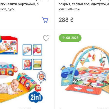
плюшевими бортиками, 5
покрыт, теплый пол, 6дет(9мм,3
ашок, дуги
кул,31-31-9см
288 ₴
19-08-2025