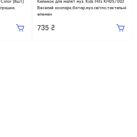
 Color (8шт)
Килимок для малят муз. Kids Hits KH05/002
іграшки,
Веселий зоопарк,батар,муз.світло,тактильні
елемен
735 ₴