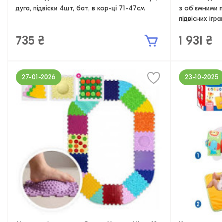
дуга, підвіски 4шт, бат, в кор-ці 71-47см
з об'ємними 
підвісних ігр
735 ₴
1 931 ₴
27-01-2026
23-10-2025