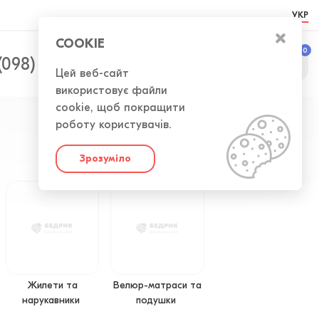
УКР
COOKIE
0
0
(098) 300-50-52
Цей веб-сайт
використовує файли
cookie, щоб покращити
роботу користувачів.
Зрозуміло
Жилети та
Велюр-матраси та
нарукавники
подушки