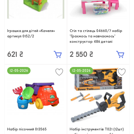
Іграшка для дітей «Качеля»
Стіл та стілець 04660/7 набір
артикул 0152/2
"Граємось та навчаємось"
конструктор 486 деталі
621 ₴
2 550 ₴
12-05-2026
12-05-2026
Набір пісочний 013565
Набір iнструментів T021 (12шт)