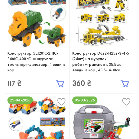
Конструктор QL1201C-2111C-
Конструктор D622-H252-3-4-5
3106C-4007C на шурупах,
(24шт) на шурупах,
транспорт-динозавр, 4 види, в
робот+транспорт, 35,5см,
кор
4види, в кор., 40,5-14-10см.
117 ₴
360 ₴
25-04-2026
05-03-2026