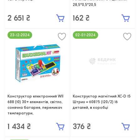
28,5*0,5*20,5
2 651 ₴
162 ₴
23-12-2024
02-07-2024
Конструктор електронний WII
Конструктор магнітний XC-D 15
688 (10) 30+ елементів, світло,
Штрих = 60875 (120/2) 16
сонячна батарея, перемикач
деталей, в коробці
температури,
1 434 ₴
376 ₴