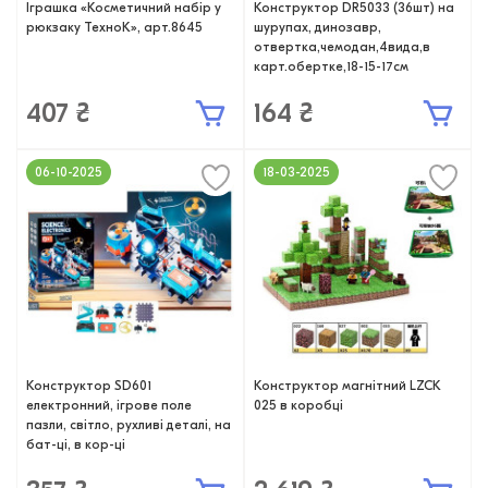
Іграшка «Косметичний набір у
Конструктор DR5033 (36шт) на
рюкзаку ТехноК», арт.8645
шурупах, динозавр,
отвертка,чемодан,4вида,в
карт.обертке,18-15-17см
407 ₴
164 ₴
06-10-2025
18-03-2025
Конструктор SD601
Конструктор магнітний LZCK
електронний, ігрове поле
025 в коробці
пазли, світло, рухливі деталі, на
бат-ці, в кор-ці