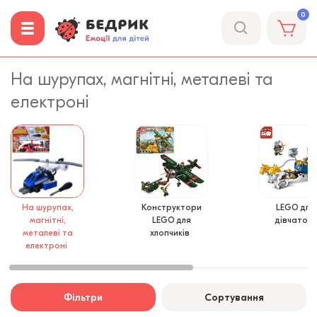
0
На шурупах, магнітні, металеві та
електроні
На шурупах,
Конструктори
LEGO для
магнітні,
LEGO для
дівчаток
металеві та
хлопчиків
електроні
Фільтри
Сортування