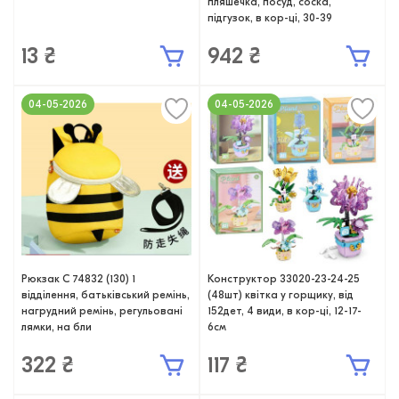
пляшечка, посуд, соска,
підгузок, в кор-ці, 30-39
13 ₴
942 ₴
04-05-2026
04-05-2026
Рюкзак C 74832 (130) 1
Конструктор 33020-23-24-25
відділення, батьківський ремінь,
(48шт) квітка у горщику, від
нагрудний ремінь, регульовані
152дет, 4 види, в кор-ці, 12-17-
лямки, на бли
6см
322 ₴
117 ₴