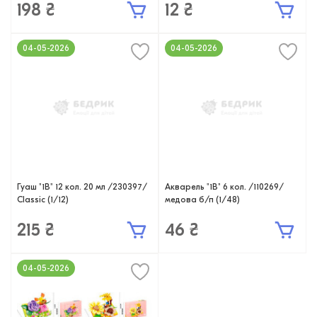
198 ₴
12 ₴
04-05-2026
04-05-2026
Гуаш "1В" 12 кол. 20 мл /230397/
Акварель "1В" 6 кол. /110269/
Classic (1/12)
медова б/п (1/48)
215 ₴
46 ₴
04-05-2026