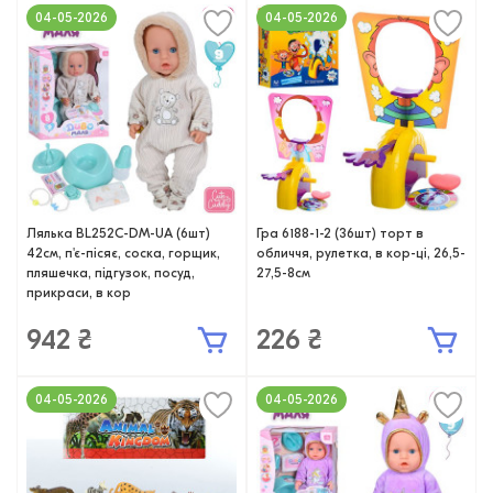
04-05-2026
04-05-2026
Лялька BL252C-DM-UA (6шт)
Гра 6188-1-2 (36шт) торт в
42см, п'є-пісяє, соска, горщик,
обличчя, рулетка, в кор-ці, 26,5-
пляшечка, підгузок, посуд,
27,5-8см
прикраси, в кор
942 ₴
226 ₴
04-05-2026
04-05-2026