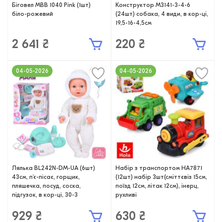
Біговел MBB 1040 Pink (1шт)
Конструктор M3141-3-4-6
біло-рожевий
(24шт) собака, 4 види, в кор-ці,
19,5-16-4,5см
2 641 ₴
220 ₴
04-05-2026
04-05-2026
Лялька BL242N-DM-UA (6шт)
Набір з транспортом HA7871
43см, п'є-пісає, горщик,
(12шт) набір 3шт(сміттєвіз 15см,
пляшечка, посуд, соска,
поїзд 12см, літак 12см), інерц,
підгузок, в кор-ці, 30-3
рухливі
929 ₴
630 ₴