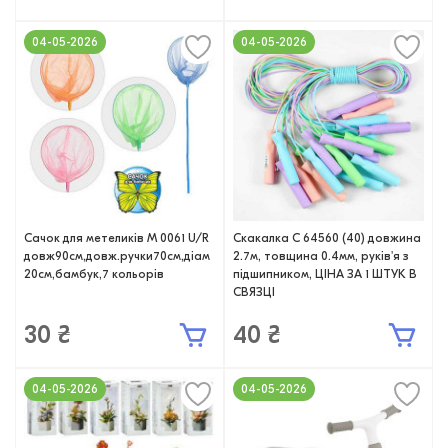
04-05-2026
04-05-2026
Сачок для метеликів M 0061 U/R
Скакалка C 64560 (40) довжина
довж90см,довж.ручки70см,діам
2.7м, товщина 0.4мм, руків'я з
20см,бамбук,7 кольорів
підшипником, ЦІНА ЗА 1 ШТУК В
СВЯЗЦІ
30 ₴
40 ₴
04-05-2026
04-05-2026