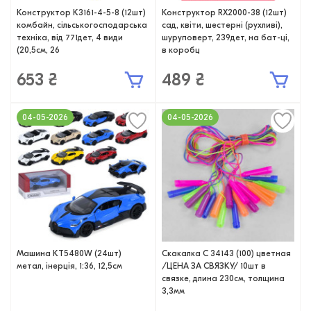
Конструктор K3161-4-5-8 (12шт)
Конструктор RX2000-38 (12шт)
комбайн, сільськогосподарська
сад, квіти, шестерні (рухливі),
техніка, від 771дет, 4 види
шуруповерт, 239дет, на бат-ці,
(20,5см, 26
в коробц
653 ₴
489 ₴
04-05-2026
04-05-2026
Машина KT5480W (24шт)
Скакалка С 34143 (100) цветная
метал, інерція, 1:36, 12,5см
/ЦЕНА ЗА СВЯЗКУ/ 10шт в
связке, длина 230см, толщина
3,3мм