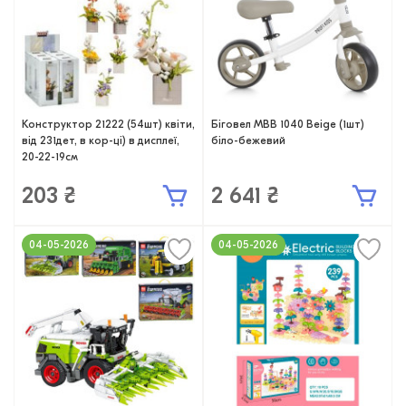
Конструктор 21222 (54шт) квіти,
Біговел MBB 1040 Beige (1шт)
від 231дет, в кор-ці) в дисплеї,
біло-бежевий
20-22-19см
203 ₴
2 641 ₴
04-05-2026
04-05-2026