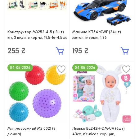
Конструктор M3252-4-5 (18шт)
Машина KT5470WF (24шт)
кіт, 3 види, в кор-ці, 19,5-16-4,5см
метал, інерція, 1:36
255 ₴
195 ₴
04-05-2026
04-05-2026
Мяч массажный MS 0021 (3
Лялька BL242H-DM-UA (6шт)
дюйма)
43см, п'є-пісає, горщик,