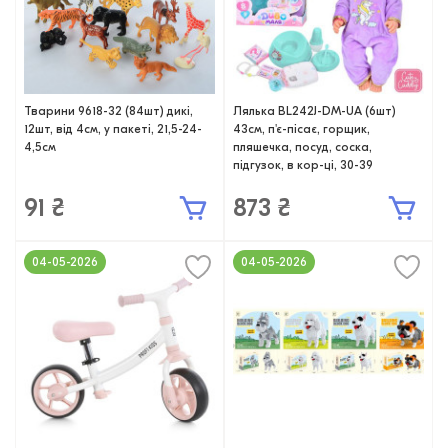
Тварини 9618-32 (84шт) дикі,
Лялька BL242J-DM-UA (6шт)
12шт, від 4см, у пакеті, 21,5-24-
43см, п'є-пісає, горщик,
4,5см
пляшечка, посуд, соска,
підгузок, в кор-ці, 30-39
91 ₴
873 ₴
04-05-2026
04-05-2026