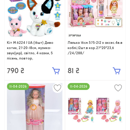
Кіт M 6224 I UA (16шт) Диво
Лялька 16см 575-212 з аксес.4в.в
котик, 27-20-18см, музика-
коблі,12шт.в кор.27*20*23,6
звук(укр), світло, 4 казки, 5
/24/288/
пісень, повтор,
790 ₴
81 ₴
11-04-2026
11-04-2026