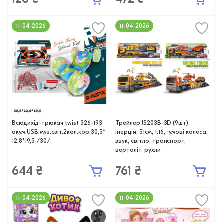
11-04-2026
11-04-2026
Всюдихід-трюкач twist 326-193
Трейлер JS203B-3D (9шт)
акум.USB.муз.світ.2кол.кор.30,5*
інерція, 51см, 1:16, гумові колеса,
12,8*19,5 /30/
звук, світло, транспорт,
вертоліт, рухли
644 ₴
761 ₴
11-04-2026
11-04-2026