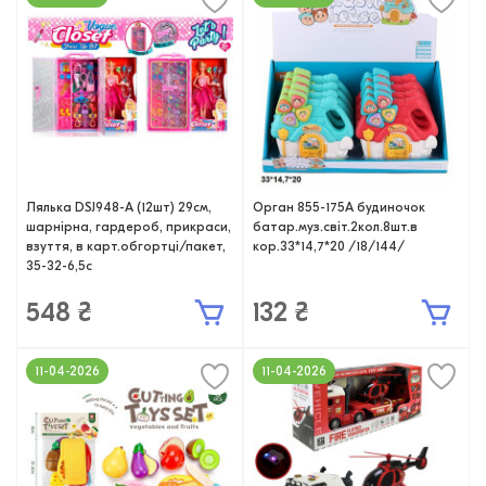
Лялька DSJ948-A (12шт) 29см,
Орган 855-175A будиночок
шарнірна, гардероб, прикраси,
батар.муз.світ.2кол.8шт.в
взуття, в карт.обгортці/пакет,
кор.33*14,7*20 /18/144/
35-32-6,5с
548 ₴
132 ₴
11-04-2026
11-04-2026