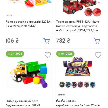
Різка овочей та фруктів 2203A-
Трейлер арт. JP588-82A (18шт)
3 кул.28*4,5*20 /144/
батар світо,звук, вертоліт в
наборі короб. 53*14,5*22,5см
106 ₴
732 ₴
11-04-2026
11-04-2026
Набір дитячий «Фарго
Йо-Йо 353-3B
будівельник» арт. 009/8
герої,метал.світ.6в.3кол.12шт.в