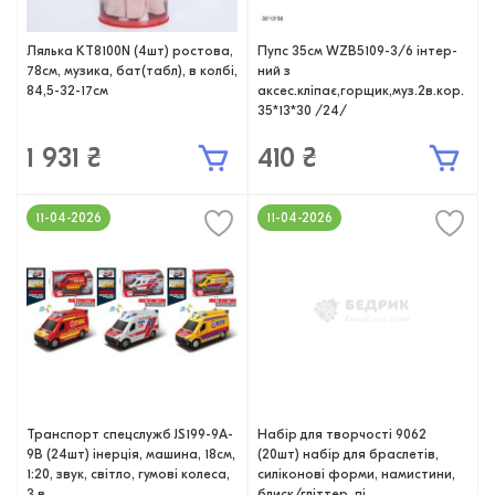
Лялька KT8100N (4шт) ростова,
Пупс 35см WZB5109-3/6 інтер-
78см, музика, бат(табл), в колбі,
ний з
84,5-32-17см
аксес.кліпає,горщик,муз.2в.кор.
35*13*30 /24/
1 931 ₴
410 ₴
11-04-2026
11-04-2026
Транспорт спецслужб JS199-9A-
Набір для творчості 9062
9B (24шт) інерція, машина, 18см,
(20шт) набір для браслетів,
1:20, звук, світло, гумові колеса,
силіконові форми, намистини,
3 в
блиск/гліттер, пі