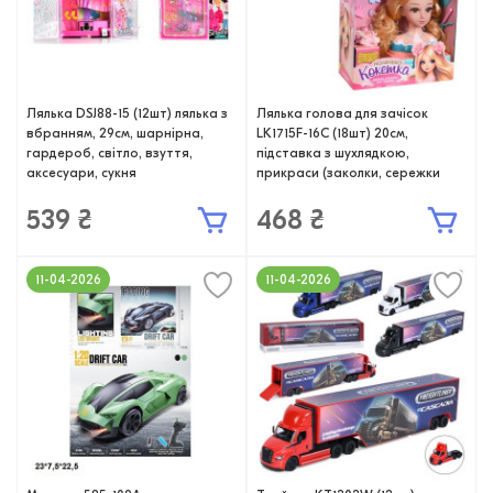
Лялька DSJ88-15 (12шт) лялька з
Лялька голова для зачісок
вбранням, 29см, шарнірна,
LK1715F-16С (18шт) 20см,
гардероб, світло, взуття,
підставка з шухлядкою,
аксесуари, сукня
прикраси (заколки, сережки
539 ₴
468 ₴
11-04-2026
11-04-2026