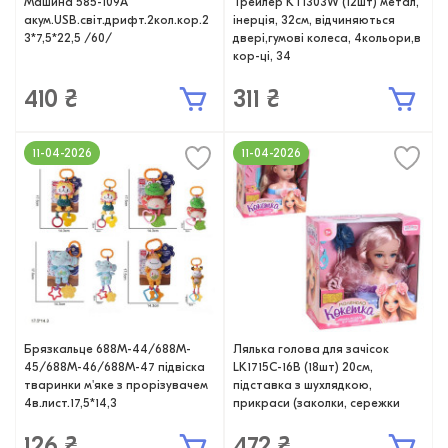
Машина 585-109A
Трейлер KT1303W (12шт) метал,
акум.USB.світ.дрифт.2кол.кор.2
інерція, 32см, відчиняються
3*7,5*22,5 /60/
двері,гумові колеса, 4кольори,в
кор-ці, 34
410 ₴
311 ₴
11-04-2026
11-04-2026
Брязкальце 688M-44/688M-
Лялька голова для зачісок
45/688M-46/688M-47 підвіска
LK1715C-16B (18шт) 20см,
тваринки м'яке з прорізувачем
підставка з шухлядкою,
4в.лист.17,5*14,3
прикраси (заколки, сережки
126 ₴
472 ₴