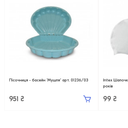
Пісочниця - басейн "Мушля" арт. 01236/03
Intex Шапочк
років
951 ₴
99 ₴