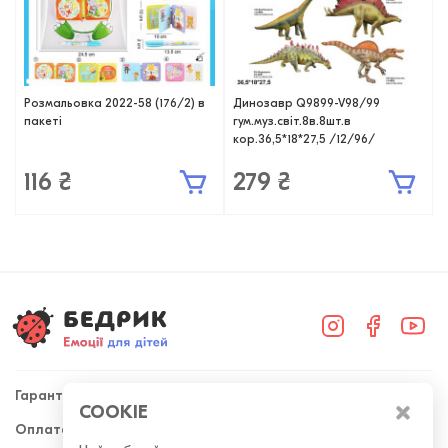
Розмальовка 2022-58 (176/2) в
Динозавр Q9899-V98/99
пакеті
гум.муз.світ.8в.8шт.в
кор.36,5*18*27,5 /12/96/
116 ₴
279 ₴
Гарантія
COOKIE
Оплата та доставка
+38 (098) 300-50-52