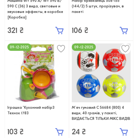
Машина WY 590 А/ WY 590 В/
Набір брязкалець 508-155
590 С (36) 3 вида, световые и
(144/2) 5 штук, прорізувач, в
звуковые эффекты, в коробке
пакеті
[Коробка]
321 ₴
106 ₴
09-12-2025
09-12-2025
Іграшка "Кухонний набір3
М`яч гумовий С 56684 (800) 4
Технок 1783
види, 40 грамів, у пакеті,
ВИДАЄТЬСЯ ТІЛЬКИ МІКС ВИДІВ
103 ₴
24 ₴