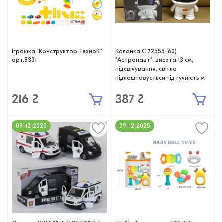
Іграшка "Конструктор ТехноК",
Колонка C 72555 (60)
арт.8331
"Астронавт", висота 13 см,
підсвічування, світло
підлаштовується під гучність м
216 ₴
387 ₴
09-12-2025
09-12-2025