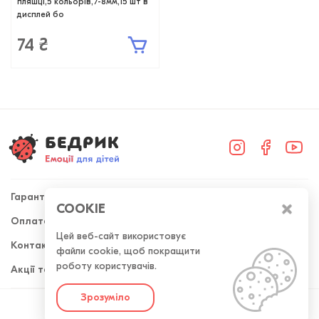
пляшці,5 кольорів,7-8мм,15 шт в
дисплей бо
74 ₴
Гарантія
COOKIE
Оплата та доставка
+38 (098) 300-50-52
Цей веб-сайт використовує
Контакти
файли cookie, щоб покращити
Передзвоніть мені
роботу користувачів.
Акції та знижки
Зрозуміло
Розроблено