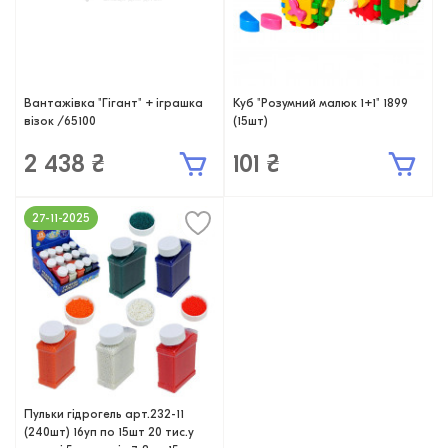
Вантажівка "Гігант" + іграшка
Куб "Розумний малюк 1+1" 1899
візок /65100
(15шт)
2 438 ₴
101 ₴
27-11-2025
Пульки гідрогель арт.232-11
(240шт) 16уп по 15шт 20 тис.у