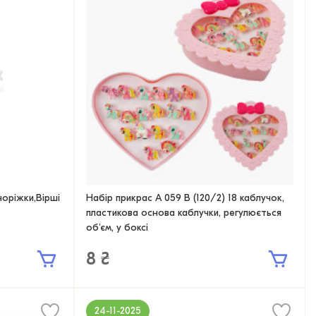
оріжки,Вірші
Набір прикрас A 059 B (120/2) 18 каблучок,
пластикова основа каблучки, регулюється
об'єм, у боксі
8 ₴
24-11-2025