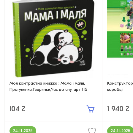
Моя контрастна книжка : Мама і маля,
Конструктор 
Прогулянка,Тваринки,Час до сну, арт 115
коробці
104 ₴
1 940 ₴
24-11-2025
24-11-2025