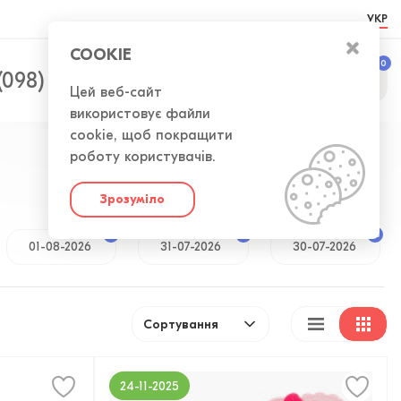
УКР
COOKIE
0
0
(098) 300-50-52
Цей веб-сайт
використовує файли
cookie, щоб покращити
роботу користувачів.
Зрозуміло
48
70
38
01-08-2026
31-07-2026
30-07-2026
Сортування
24-11-2025