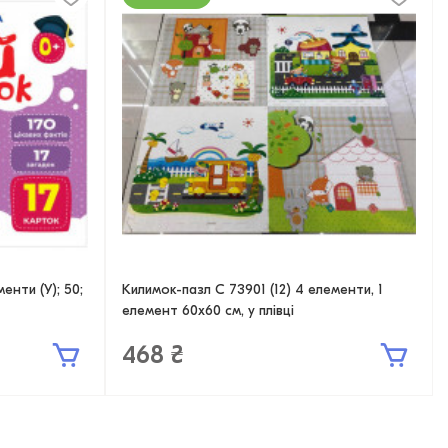
енти (У); 50;
Килимок-пазл C 73901 (12) 4 елементи, 1
елемент 60х60 см, у плівці
468 ₴