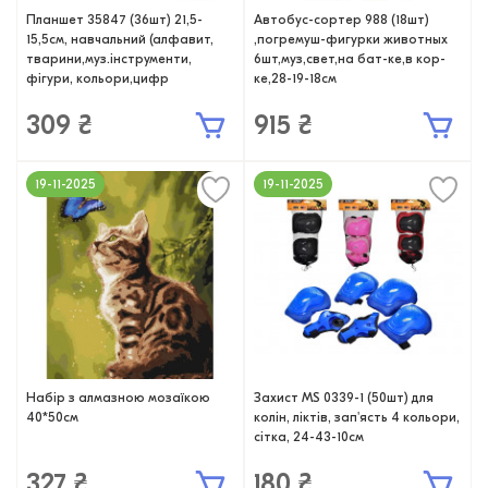
Планшет 35847 (36шт) 21,5-
Автобус-сортер 988 (18шт)
15,5см, навчальний (алфавит,
,погремуш-фигурки животных
тварини,муз.інструменти,
6шт,муз,свет,на бат-ке,в кор-
фігури, кольори,цифр
ке,28-19-18см
309 ₴
915 ₴
19-11-2025
19-11-2025
Набір з алмазною мозаїкою
Захист MS 0339-1 (50шт) для
40*50см
колін, ліктів, зап'ясть 4 кольори,
сітка, 24-43-10см
327 ₴
180 ₴