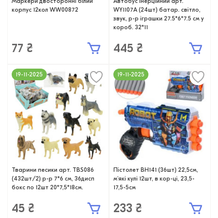
Маркери двосторонні білий
Автобус інерційний арт.
корпус 12кол WW00872
WY1107A (24шт) батар. світло,
звук, р-р іграшки 27.5*6*7.5 см у
короб. 32*11
77 ₴
445 ₴
19-11-2025
19-11-2025
Тварини песики арт. TBS086
Пістолет BH141 (36шт) 22,5см,
(432шт/2) р-р 7*6 см, 36дисп
м'які кулі 12шт, в кор-ці, 23,5-
бокс по 12шт 20*7,5*18см.
17,5-5см
45 ₴
233 ₴