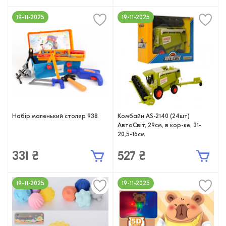
19-11-2025
19-11-2025
Набір маленький столяр 938
Комбайн AS-2140 (24шт)
АвтоСвіт, 29см, в кор-ке, 31-
20,5-16см
331 ₴
527 ₴
19-11-2025
19-11-2025