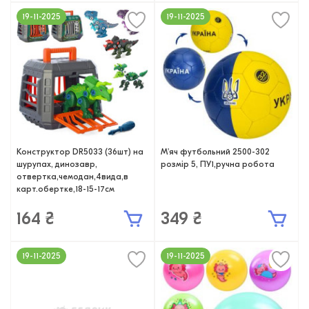
19-11-2025
19-11-2025
Конструктор DR5033 (36шт) на
М'яч футбольний 2500-302
шурупах, динозавр,
розмір 5, ПУ1,ручна робота
отвертка,чемодан,4вида,в
карт.обертке,18-15-17см
164 ₴
349 ₴
19-11-2025
19-11-2025