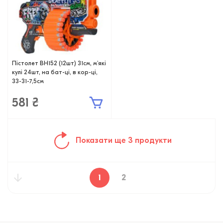
Пістолет BH152 (12шт) 31см, м'які
кулі 24шт, на бат-ці, в кор-ці,
33-31-7,5см
581 ₴
Показати ще 3 продукти
1
2