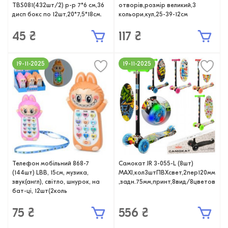
TBS081(432шт/2) р-р 7*6 см,36
отворів,розмір великий,3
дисп бокс по 12шт,20*7,5*18см.
кольори,кул,25-39-12см
45 ₴
117 ₴
19-11-2025
19-11-2025
Телефон мобільний 868-7
Самокат JR 3-055-L (8шт)
(144шт) LBB, 15см, музика,
MAXI,кол3штПВХсвет,2пер120мм
звук(англ), світло, шнурок, на
,задн.75мм,принт,8вид/8цветов
бат-ці, 12шт(2коль
75 ₴
556 ₴