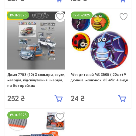
19-11-2025
19-11-2025
Джип 7753 (60) 3 кольори, звуки,
М'яч дитячий MS 3505 (120шт) 9
мелодія, підсвічування, інерція,
дюймів, малюнок, 60-65г, 4 види
на батарейках
252 ₴
24 ₴
19-11-2025