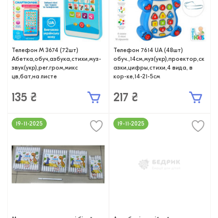
Телефон M 3674 (72шт)
Телефон 7614 UA (48шт)
Абетка,обуч,азбука,стихи,муз-
обуч.,14см,муз(укр),проектор,ск
звук(укр),рег.гром,микс
азки,цифры,стихи,4 вида, в
цв,бат,на листе
кор-ке,14-21-5см
135 ₴
217 ₴
19-11-2025
19-11-2025