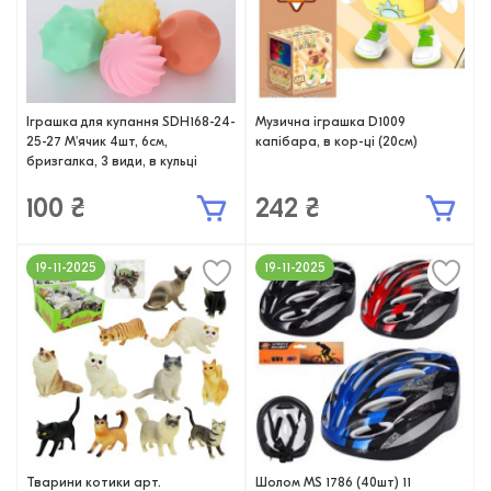
Іграшка для купання SDH168-24-
Музична іграшка D1009
25-27 М'ячик 4шт, 6см,
капібара, в кор-ці (20см)
бризгалка, 3 види, в кульці
100 ₴
242 ₴
19-11-2025
19-11-2025
Тварини котики арт.
Шолом MS 1786 (40шт) 11