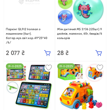
Паркінг QL912 Ironman з
М'яч дитячий MS 3736 (120шт) 9
машинками (6шт).
дюймів, малюнок, 60г, 6видів/6
батар.муз.світ.кор.49*25*40
кольорів
/6/
2 077 ₴
28 ₴
19-11-2025
19-11-2025